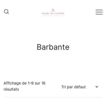
Skip
to
content
made in crochet
Barbante
Affichage de 1–9 sur 16
résultats